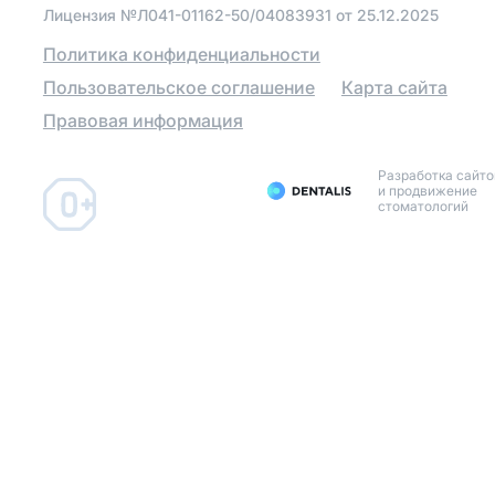
Лицензия №Л041-01162-50/04083931 от 25.12.2025
Металлокерамические
Политика конфиденциальности
коронки
Пользовательское соглашение
Карта сайта
Коронки из диоксида
циркония
Правовая информация
Зуботехническая
лаборатория
Разработка сайто
и продвижение
стоматологий
Протезирование зубов
Протезирование
бюгельными протезами
на телескопических
коронках
Установить виниры
Поставить имплант