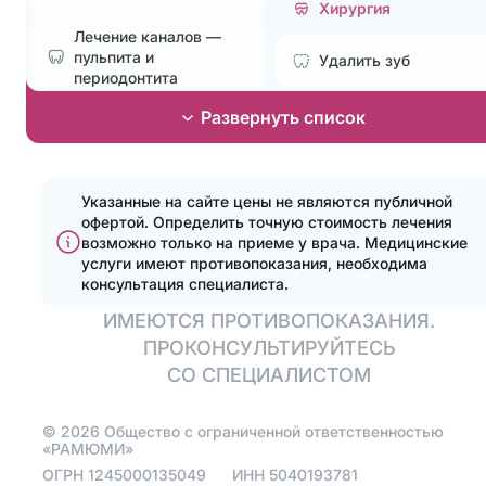
Хирургия
Лечение каналов —
пульпита и
Удалить зуб
периодонтита
Лечение без боли и
Развернуть список
Эстетическая
страха
стоматология
Лечение пародонтита
Установка элайнеров
Указанные на сайте цены не являются публичной
офертой. Определить точную стоимость лечения
Эстетические
Поставить брекеты,
возможно только на приеме у врача.
Медицинские
реставрации
исправить прикус
услуги имеют противопоказания, необходима
консультация специалиста.
Отбелить зубы
Отбелить зубы
ИМЕЮТСЯ ПРОТИВОПОКАЗАНИЯ.
Эстетические
ПРОКОНСУЛЬТИРУЙТЕСЬ
Протезирование
реставрации
СО СПЕЦИАЛИСТОМ
Полная имплантация
Установить виниры
зубов на 4 имплантах
©
2026
Общество с ограниченной ответственностью
«РАМЮМИ»
Поставить коронку
ОГРН
1245000135049
ИНН
5040193781