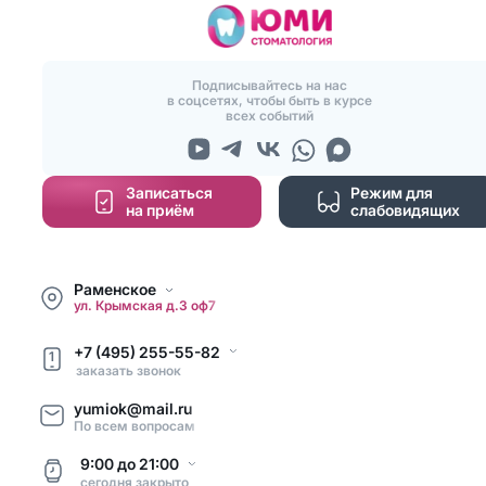
Подписывайтесь на нас
в соцсетях, чтобы быть в курсе
всех событий
Записаться
Режим для
на приём
слабовидящих
Раменское
ул. Крымская д.3 оф7
+7 (495) 255-55-82
1
заказать звонок
yumiok@mail.ru
По всем вопросам
9:00
до
21:00
сегодня
закрыто