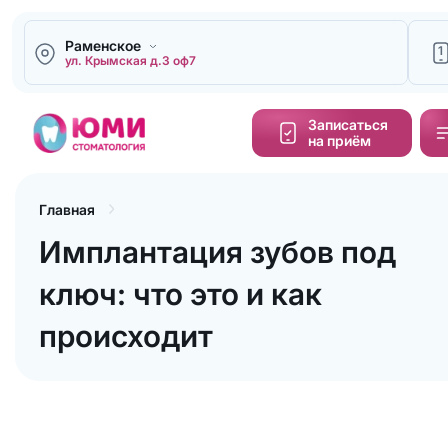
Раменское
1
ул. Крымская д.3 оф7
Напи
Записаться
на приём
Кальку
cтоим
Главная
Имплантация зубов под
Обра
зво
ключ: что это и как
происходит