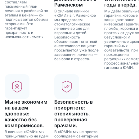
составляем
Раменском
годы вперёд.
письменный план
лечения с разбивкой по
В филиале клиники
Мы даём реальны
этапам и ценам — он
«ЮМИ» в г. Раменское
гарантии, которые
подписывается обеими
мы предлагаем
защищают ваши
сторонами. Это
стоматологическое
интересы! Гаранти
гарантирует
лечение во сне для
пломбы, коронки и
прозрачность и
взрослых и детей.
протезы от двух ле
неизменность сметы.
Безопасность
безусловно! И
обеспечивает опытный
увеличенные срок
анестезиолог: пациент
гарантийных
просыпается уже после
обязательств, при
завершения лечения —
прохождении
без боли и стресса.
регулярных осмотр
профессионально
гигиены в ЮМИ.
Мы не экономим
Безопасность в
на вашем
приоритете:
здоровье:
стерильность,
качество без
проверенная
компромиссов.
врачами.
В клинике «ЮМИ» мы
В «ЮМИ» мы не просто
принципиально не идём
соблюдаем санитарные