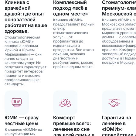
Клиника с
Комплексный
Стоматологи
врачебной
подход «всё в
премиум‑клас
душой: где опыт
одном месте»
Московской 
основателей
Клиника «ЮМИ»
Клиника «ЮМИ» в
предоставляет полный
Московской облас
работает на ваше
спектр
предлагает стома
здоровье.
стоматологических
мирового уровня р
услуг — от
домом — с совре
Стоматологическая
профилактики до
оборудованием и
клиника «ЮМИ»
имплантации и
высококвалифици
основана врачами
ортодонтии. Все этапы
врачами. Комфорт
Ириной и Юрием
лечения, включая
экспертный подхо
Марышовыми — они
диагностику и
доступны в Подмо
лично следят за
реабилитацию, можно
поездок в Москву.
качеством услуг. Их
пройти в одном месте.
репутация гарантирует
приоритет интересов
пациента и высокие
профессиональные
стандарты.
ЮМИ — сразу
Комфорт
Гарантия на
честные цены
превыше всего:
лечение в
лечение во сне
«ЮМИ»:
В клинике «ЮМИ» на
консультации мы
для всей семьи в
спокойствие 