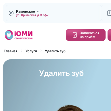
Раменское
1
ул. Крымская д.3 оф7
Напи
Записаться
на приём
Кальку
cтоим
Удалить зуб
Главная
Услуги
Обра
зво
Удалить зуб