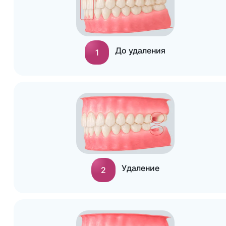
До удаления
1
Удаление
2