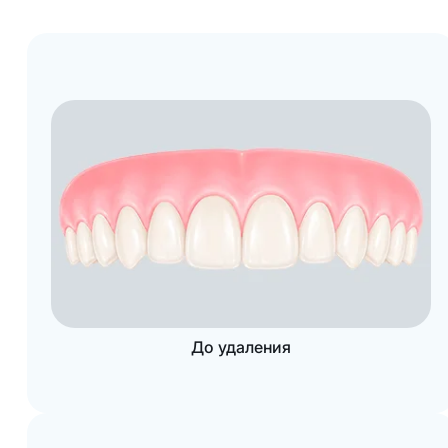
До удаления