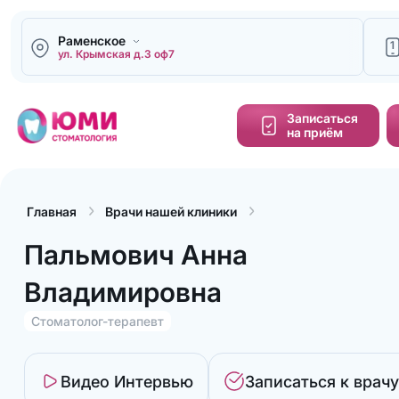
Раменское
1
ул. Крымская д.3 оф7
Напи
Записаться
на приём
Кальку
cтоим
Главная
Врачи нашей клиники
Обра
зво
Пальмович Анна
Владимировна
Стоматолог-терапевт
Видео Интервью
Записаться к врачу