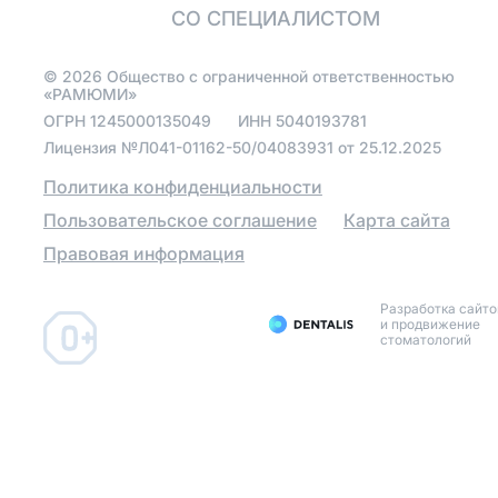
Протезирование
реставрации
СО СПЕЦИАЛИСТОМ
Полная имплантация
Установить виниры
зубов на 4 имплантах
©
2026
Общество с ограниченной ответственностью
«РАМЮМИ»
Поставить коронку
ОГРН
1245000135049
ИНН
5040193781
Лицензия №Л041-01162-50/04083931 от 25.12.2025
Металлокерамические
Политика конфиденциальности
коронки
Пользовательское соглашение
Карта сайта
Коронки из диоксида
циркония
Правовая информация
Зуботехническая
лаборатория
Разработка сайто
и продвижение
стоматологий
Протезирование зубов
Протезирование
бюгельными протезами
на телескопических
коронках