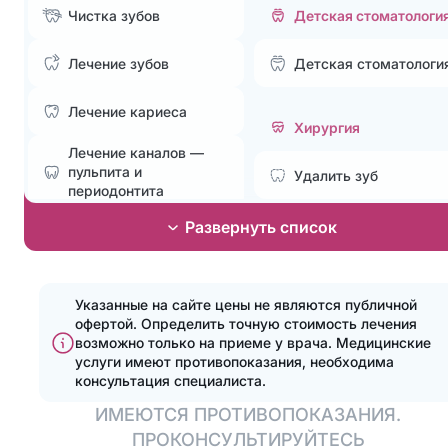
Чистка зубов
Детская стоматологи
Лечение зубов
Детская стоматологи
Лечение кариеса
Хирургия
Лечение каналов —
пульпита и
Удалить зуб
периодонтита
Лечение без боли и
Развернуть список
Эстетическая
страха
стоматология
Лечение пародонтита
Установка элайнеров
Указанные на сайте цены не являются публичной
офертой. Определить точную стоимость лечения
Эстетические
Поставить брекеты,
возможно только на приеме у врача.
Медицинские
реставрации
исправить прикус
услуги имеют противопоказания, необходима
консультация специалиста.
Отбелить зубы
Отбелить зубы
ИМЕЮТСЯ ПРОТИВОПОКАЗАНИЯ.
Эстетические
ПРОКОНСУЛЬТИРУЙТЕСЬ