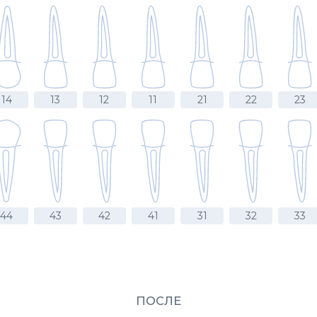
14
13
12
11
21
22
23
44
43
42
41
31
32
33
ПОСЛЕ