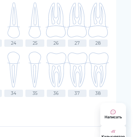
24
25
26
27
28
34
35
36
37
38
Написать
Калькулятор