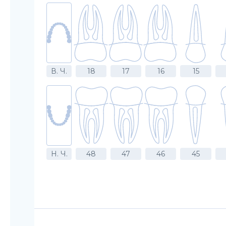
В. Ч.
18
17
16
15
Н. Ч.
48
47
46
45