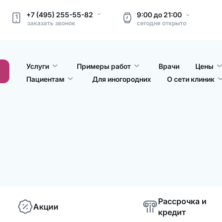
+7 (495) 255-55-82
9:00
до
21:00
1
заказать звонок
сегодня
открыто
Услуги
Примеры работ
Врачи
Цены
Пациентам
Для иногородних
О сети клиник
Рассрочка и
Акции
кредит