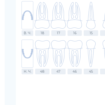
В. Ч.
18
17
16
15
Н. Ч.
48
47
46
45