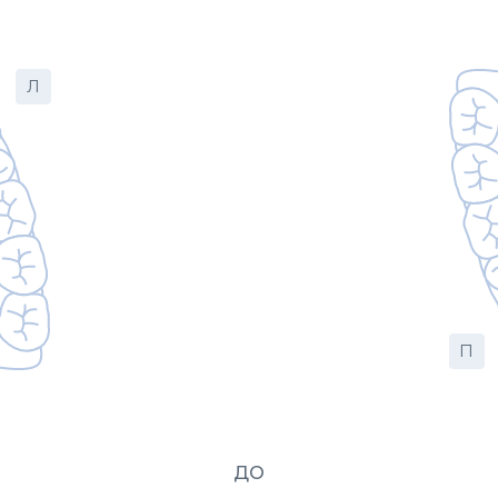
Л
П
ДО