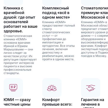
Клиника с
Комплексный
Стоматологи
врачебной
подход «всё в
премиум‑клас
душой: где опыт
одном месте»
Московской 
основателей
Клиника «ЮМИ»
Клиника «ЮМИ» в
предоставляет полный
Московской облас
работает на ваше
спектр
предлагает стома
здоровье.
стоматологических
мирового уровня р
услуг — от
домом — с совре
Стоматологическая
профилактики до
оборудованием и
клиника «ЮМИ»
имплантации и
высококвалифици
основана врачами
ортодонтии. Все этапы
врачами. Комфорт
Ириной и Юрием
лечения, включая
экспертный подхо
Марышовыми — они
диагностику и
доступны в Подмо
лично следят за
реабилитацию, можно
поездок в Москву.
качеством услуг. Их
пройти в одном месте.
репутация гарантирует
приоритет интересов
пациента и высокие
профессиональные
стандарты.
ЮМИ — сразу
Комфорт
Гарантия на
честные цены
превыше всего:
лечение в