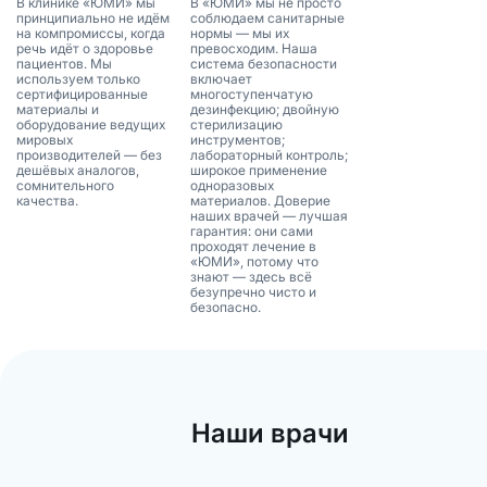
В клинике «ЮМИ» мы
В «ЮМИ» мы не просто
принципиально не идём
соблюдаем санитарные
на компромиссы, когда
нормы — мы их
речь идёт о здоровье
превосходим. Наша
пациентов. Мы
система безопасности
используем только
включает
сертифицированные
многоступенчатую
материалы и
дезинфекцию; двойную
оборудование ведущих
стерилизацию
мировых
инструментов;
производителей — без
лабораторный контроль;
дешёвых аналогов,
широкое применение
сомнительного
одноразовых
качества.
материалов. Доверие
наших врачей — лучшая
гарантия: они сами
проходят лечение в
«ЮМИ», потому что
знают — здесь всё
безупречно чисто и
безопасно.
Наши врачи