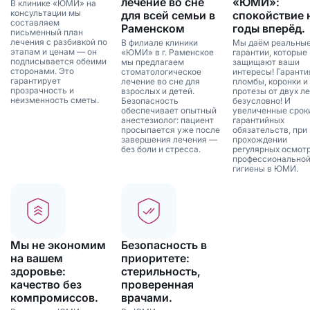
лечение во сне
«ЮМИ»:
В клинике «ЮМИ» на
консультации мы
для всей семьи в
спокойствие 
составляем
Раменском
годы вперёд.
письменный план
лечения с разбивкой по
В филиале клиники
Мы даём реальны
этапам и ценам — он
«ЮМИ» в г. Раменское
гарантии, которые
подписывается обеими
мы предлагаем
защищают ваши
сторонами. Это
стоматологическое
интересы! Гаранти
гарантирует
лечение во сне для
пломбы, коронки и
прозрачность и
взрослых и детей.
протезы от двух ле
неизменность сметы.
Безопасность
безусловно! И
обеспечивает опытный
увеличенные срок
анестезиолог: пациент
гарантийных
просыпается уже после
обязательств, при
завершения лечения —
прохождении
без боли и стресса.
регулярных осмотр
профессионально
гигиены в ЮМИ.
Мы не экономим
Безопасность в
на вашем
приоритете:
здоровье:
стерильность,
качество без
проверенная
компромиссов.
врачами.