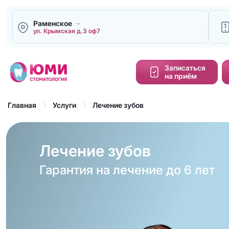
Раменское
1
ул. Крымская д.3 оф7
Напи
Записаться
на приём
Кальку
cтоим
Лечение зубов
Главная
Услуги
Обра
зво
Лечение зубов
Гарантия на лечение до 6 лет