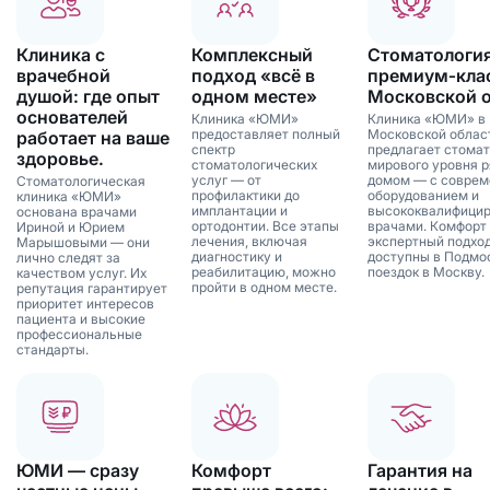
Клиника с
Комплексный
Стоматологи
врачебной
подход «всё в
премиум‑клас
душой: где опыт
одном месте»
Московской 
основателей
Клиника «ЮМИ»
Клиника «ЮМИ» в
предоставляет полный
Московской облас
работает на ваше
спектр
предлагает стома
здоровье.
стоматологических
мирового уровня р
услуг — от
домом — с совре
Стоматологическая
профилактики до
оборудованием и
клиника «ЮМИ»
имплантации и
высококвалифици
основана врачами
ортодонтии. Все этапы
врачами. Комфорт
Ириной и Юрием
лечения, включая
экспертный подхо
Марышовыми — они
диагностику и
доступны в Подмо
лично следят за
реабилитацию, можно
поездок в Москву.
качеством услуг. Их
пройти в одном месте.
репутация гарантирует
приоритет интересов
пациента и высокие
профессиональные
стандарты.
ЮМИ — сразу
Комфорт
Гарантия на