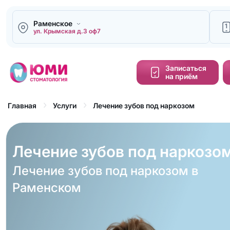
Раменское
1
ул. Крымская д.3 оф7
Напи
Записаться
на приём
Кальку
cтоим
Лечение зубов под наркозом
Главная
Услуги
Обра
зво
Лечение зубов под наркозо
Лечение зубов под наркозом в
Раменском