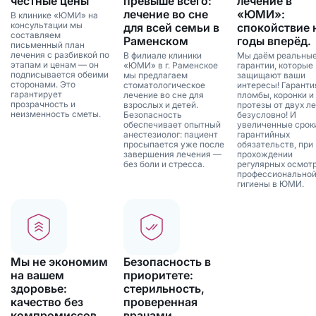
честные цены
превыше всего:
лечение в
лечение во сне
«ЮМИ»:
В клинике «ЮМИ» на
консультации мы
для всей семьи в
спокойствие 
составляем
Раменском
годы вперёд.
письменный план
лечения с разбивкой по
В филиале клиники
Мы даём реальны
этапам и ценам — он
«ЮМИ» в г. Раменское
гарантии, которые
подписывается обеими
мы предлагаем
защищают ваши
сторонами. Это
стоматологическое
интересы! Гаранти
гарантирует
лечение во сне для
пломбы, коронки и
прозрачность и
взрослых и детей.
протезы от двух ле
неизменность сметы.
Безопасность
безусловно! И
обеспечивает опытный
увеличенные срок
анестезиолог: пациент
гарантийных
просыпается уже после
обязательств, при
завершения лечения —
прохождении
без боли и стресса.
регулярных осмотр
профессионально
гигиены в ЮМИ.
Мы не экономим
Безопасность в
на вашем
приоритете:
здоровье:
стерильность,
качество без
проверенная
компромиссов.
врачами.