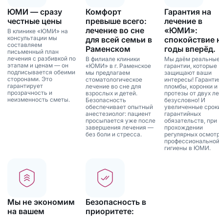
ЮМИ — сразу
Комфорт
Гарантия на
честные цены
превыше всего:
лечение в
лечение во сне
«ЮМИ»:
В клинике «ЮМИ» на
консультации мы
для всей семьи в
спокойствие 
составляем
Раменском
годы вперёд.
письменный план
лечения с разбивкой по
В филиале клиники
Мы даём реальны
этапам и ценам — он
«ЮМИ» в г. Раменское
гарантии, которые
подписывается обеими
мы предлагаем
защищают ваши
сторонами. Это
стоматологическое
интересы! Гаранти
гарантирует
лечение во сне для
пломбы, коронки и
прозрачность и
взрослых и детей.
протезы от двух ле
неизменность сметы.
Безопасность
безусловно! И
обеспечивает опытный
увеличенные срок
анестезиолог: пациент
гарантийных
просыпается уже после
обязательств, при
завершения лечения —
прохождении
без боли и стресса.
регулярных осмотр
профессионально
гигиены в ЮМИ.
Мы не экономим
Безопасность в
на вашем
приоритете: