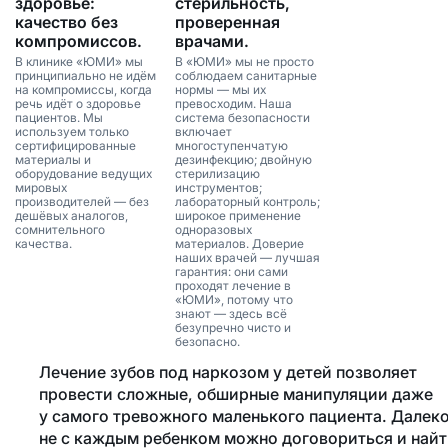
здоровье:
стерильность,
качество без
проверенная
компромиссов.
врачами.
В клинике «ЮМИ» мы
В «ЮМИ» мы не просто
принципиально не идём
соблюдаем санитарные
на компромиссы, когда
нормы — мы их
речь идёт о здоровье
превосходим. Наша
пациентов. Мы
система безопасности
используем только
включает
сертифицированные
многоступенчатую
материалы и
дезинфекцию; двойную
оборудование ведущих
стерилизацию
мировых
инструментов;
производителей — без
лабораторный контроль;
дешёвых аналогов,
широкое применение
сомнительного
одноразовых
качества.
материалов. Доверие
наших врачей — лучшая
гарантия: они сами
проходят лечение в
«ЮМИ», потому что
знают — здесь всё
безупречно чисто и
безопасно.
Лечение зубов под наркозом у детей позволяет
провести сложные, обширные манипуляции даже
у самого тревожного маленького пациента. Далек
не с каждым ребенком можно договориться и най