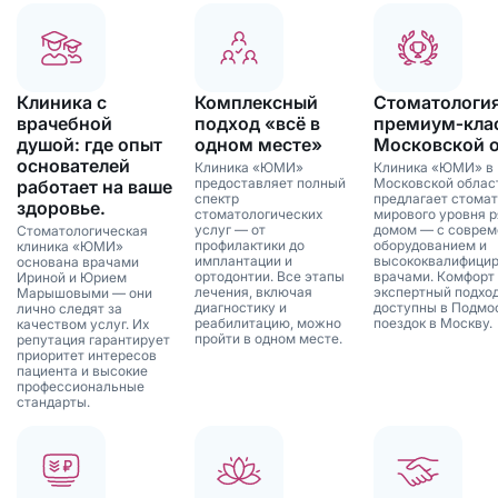
Клиника с
Комплексный
Стоматологи
врачебной
подход «всё в
премиум‑клас
душой: где опыт
одном месте»
Московской 
основателей
Клиника «ЮМИ»
Клиника «ЮМИ» в
предоставляет полный
Московской облас
работает на ваше
спектр
предлагает стома
здоровье.
стоматологических
мирового уровня р
услуг — от
домом — с совре
Стоматологическая
профилактики до
оборудованием и
клиника «ЮМИ»
имплантации и
высококвалифици
основана врачами
ортодонтии. Все этапы
врачами. Комфорт
Ириной и Юрием
лечения, включая
экспертный подхо
Марышовыми — они
диагностику и
доступны в Подмо
лично следят за
реабилитацию, можно
поездок в Москву.
качеством услуг. Их
пройти в одном месте.
репутация гарантирует
приоритет интересов
пациента и высокие
профессиональные
стандарты.