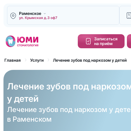
Раменское
1
ул. Крымская д.3 оф7
Напи
Записаться
на приём
Кальку
cтоим
Лечение зубов под наркозом у детей
Главная
Услуги
Обра
зво
Лечение зубов под наркозо
у детей
Лечение зубов под наркозом у дет
в Раменском