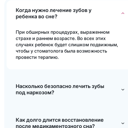
Когда нужно лечение зубов у
ребенка во сне?
При обширных процедурах, выраженном
страхе и раннем возрасте. Во всех этих
случаях ребенок будет слишком подвижным,
чтобы у стоматолога была возможность
провести терапию.
Насколько безопасно лечить зубы
под наркозом?
Абсолютно. Мы тщательно проверяем
каждого пациента, подбираем подходящие
Как долго длится восстановление
составы, контролируем состояние во время
после медикаментозного сна?
лечения, бережно выводим из сна.