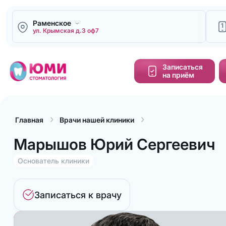
Раменское
1
ул. Крымская д.3 оф7
Напи
Записаться
на приём
Кальку
cтоим
Главная
Врачи нашей клиники
Обра
зво
Марышов Юрий Сергеевич
Основатель клиники
Записаться к врачу