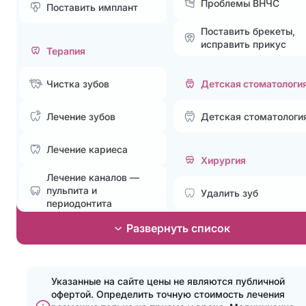
Проблемы ВНЧС
Поставить имплант
Поставить брекеты,
исправить прикус
Терапия
Чистка зубов
Детская стоматологи
Лечение зубов
Детская стоматологи
Лечение кариеса
Хирургия
Лечение каналов —
пульпита и
Удалить зуб
периодонтита
Лечение без боли и
Развернуть список
Эстетическая
страха
стоматология
Лечение пародонтита
Установка элайнеров
Указанные на сайте цены не являются публичной
офертой. Определить точную стоимость лечения
Эстетические
Поставить брекеты,