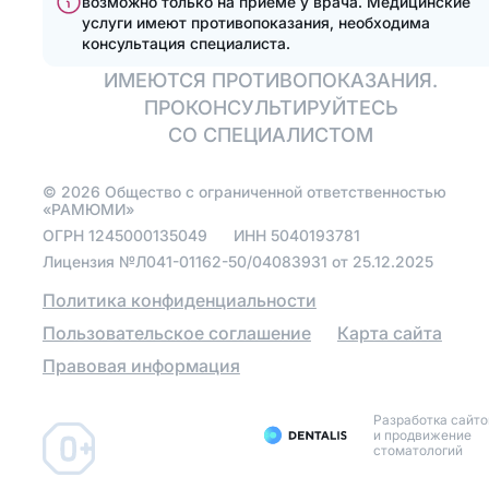
возможно только на приеме у врача.
Медицинские
реставрации
исправить прикус
услуги имеют противопоказания, необходима
консультация специалиста.
Отбелить зубы
Отбелить зубы
ИМЕЮТСЯ ПРОТИВОПОКАЗАНИЯ.
Эстетические
ПРОКОНСУЛЬТИРУЙТЕСЬ
Протезирование
реставрации
СО СПЕЦИАЛИСТОМ
Полная имплантация
Установить виниры
зубов на 4 имплантах
©
2026
Общество с ограниченной ответственностью
«РАМЮМИ»
Поставить коронку
ОГРН
1245000135049
ИНН
5040193781
Лицензия №Л041-01162-50/04083931 от 25.12.2025
Металлокерамические
Политика конфиденциальности
коронки
Пользовательское соглашение
Карта сайта
Коронки из диоксида
циркония
Правовая информация
Зуботехническая
лаборатория
Разработка сайто
и продвижение
стоматологий
Протезирование зубов