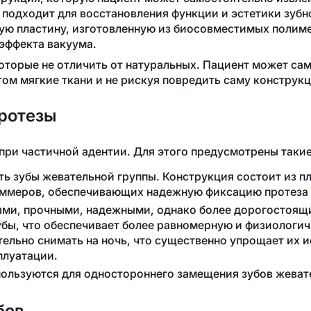
подходит для восстановления функции и эстетики зубно
тую пластину, изготовленную из биосовместимых полим
 эффекта вакуума.
которые не отличить от натуральных. Пациент может са
этом мягкие ткани и не рискуя повредить саму конструк
ротезы
при частичной адентии. Для этого предусмотрены такие
ь зубы жевательной группы. Конструкция состоит из пл
аммеров, обеспечивающих надежную фиксацию протеза в
ми, прочными, надежными, однако более дорогостоящи
 зубы, что обеспечивает более равномерную и физиологи
тельно снимать на ночь, что существенно упрощает их 
плуатации.
пользуются для одностороннего замещения зубов жеват
бов