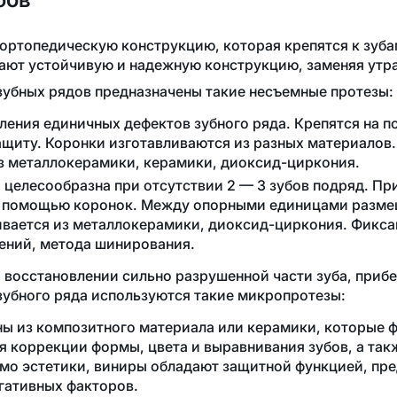
ортопедическую конструкцию, которая крепятся к зуба
дают устойчивую и надежную конструкцию, заменяя утр
зубных рядов предназначены такие несъемные протезы:
ления единичных дефектов зубного ряда. Крепятся на п
защиту. Коронки изготавливаются из разных материалов
з металлокерамики, керамики,
диоксид-циркония
.
 целесообразна при отсутствии 2 — 3 зубов подряд. Пр
с помощью коронок. Между опорными единицами разме
ивается из металлокерамики,
диоксид-циркония
. Фикс
ений, метода шинирования.
и восстановлении сильно разрушенной части зуба, приб
зубного ряда используются такие микропротезы:
ны из композитного материала или керамики, которые 
ля коррекции формы, цвета и выравнивания зубов, а та
мо эстетики, виниры обладают защитной функцией, пр
егативных факторов.