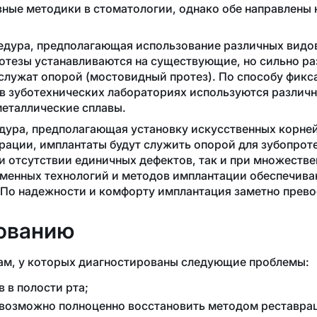
ные методики в стоматологии, однако обе направлены 
дура, предполагающая использование различных видов 
отезы устанавливаются на существующие, но сильно ра
 служат опорой (мостовидный протез). По способу фик
в зуботехнических лабораториях используются различн
металлические сплавы.
ура, предполагающая установку искусственных корней 
рации, имплантаты будут служить опорой для зубопрот
 отсутствии единичных дефектов, так и при множествен
еменных технологий и методов имплантации обеспечив
. По надежности и комфорту имплантация заметно прев
рованию
ам, у которых диагностированы следующие проблемы:
 в полости рта;
евозможно полноценно восстановить методом реставра