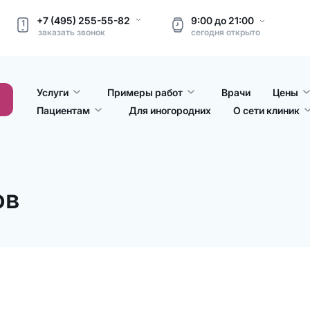
+7 (495) 255-55-82
9:00
до
21:00
1
заказать звонок
сегодня
открыто
Услуги
Примеры работ
Врачи
Цены
Пациентам
Для иногородних
О сети клиник
ов