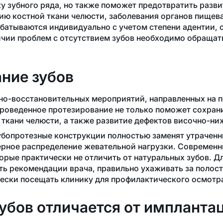
ку зубного ряда, но также поможет предотвратить разв
фию костной ткани челюсти, заболевания органов пище
батываются индивидуально с учетом степени адентии, 
ичии проблем с отсутствием зубов необходимо обращат
ание зубов
но-восстановительных
мероприятий, направленных на п
проведенное протезирование не только поможет сохран
ткани челюсти, а также развитие дефектов
височно-ни
бопротезные конструкции полностью заменят утраченны
ерное распределение жевательной нагрузки. Современн
торые практически не отличить от натуральных зубов. 
ь рекомендации врача, правильно ухаживать за полост
ески посещать клинику для профилактического осмотр
убов отличается от импланта