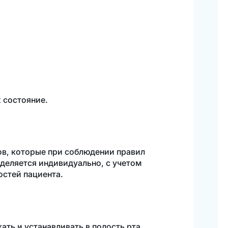
Калькулятор
cтоимости
Обратный
звонок
 состояние.
в, которые при соблюдении правил
еделяется индивидуально, с учетом
остей пациента.
ть и устанавливать в полость рта.