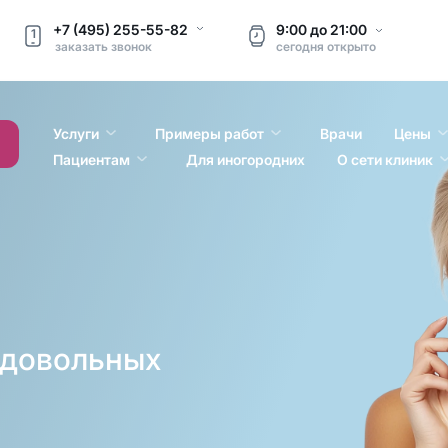
+7 (495) 255-55-82
9:00
до
21:00
1
заказать звонок
сегодня
открыто
Услуги
Примеры работ
Врачи
Цены
Пациентам
Для иногородних
О сети клиник
и довольных