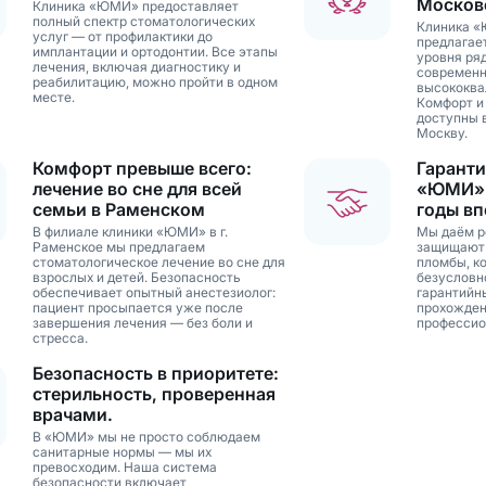
Москов
Клиника «ЮМИ» предоставляет
полный спектр стоматологических
Клиника «
услуг — от профилактики до
предлагае
имплантации и ортодонтии. Все этапы
уровня ря
лечения, включая диагностику и
современн
реабилитацию, можно пройти в одном
высококва
месте.
Комфорт и
доступны 
Москву.
Комфорт превыше всего:
Гаранти
лечение во сне для всей
«ЮМИ»:
семьи в Раменском
годы вп
В филиале клиники «ЮМИ» в г.
Мы даём р
Раменское мы предлагаем
защищают 
стоматологическое лечение во сне для
пломбы, ко
взрослых и детей. Безопасность
безусловн
обеспечивает опытный анестезиолог:
гарантийн
пациент просыпается уже после
прохожден
завершения лечения — без боли и
профессио
стресса.
Безопасность в приоритете:
стерильность, проверенная
врачами.
В «ЮМИ» мы не просто соблюдаем
санитарные нормы — мы их
превосходим. Наша система
безопасности включает