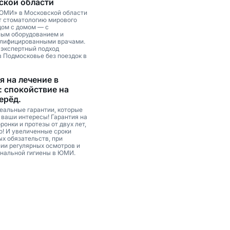
ской области
ЮМИ» в Московской области
т стоматологию мирового
дом с домом — с
ым оборудованием и
лифицированными врачами.
 экспертный подход
в Подмосковье без поездок в
я на лечение в
 спокойствие на
ерёд.
еальные гарантии, которые
ваши интересы! Гарантия на
ронки и протезы от двух лет,
о! И увеличенные сроки
ых обязательств, при
ии регулярных осмотров и
нальной гигиены в ЮМИ.