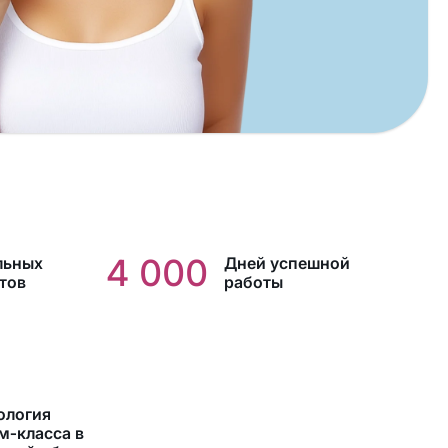
4 000
льных
Дней успешной
тов
работы
ология
м‑класса в