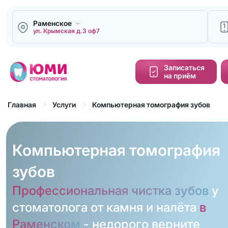
Раменское
1
ул. Крымская д.3 оф7
Напи
Записаться
на приём
Кальку
cтоим
Компьютерная томография зубов
Главная
Услуги
Обра
зво
Компьютерная томография
зубов
Профессиональная чистка зубов
у
стоматолога от камня и налёта
в
Раменском
- недорого верните