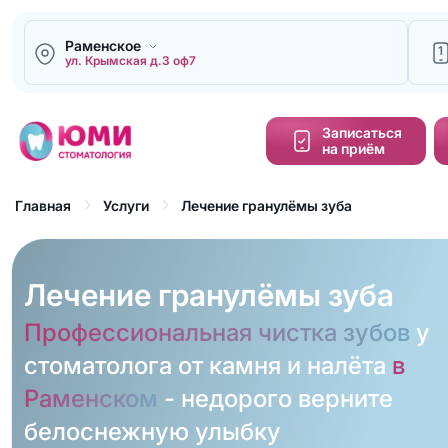
Раменское
1
ул. Крымская д.3 оф7
Напи
Записаться
на приём
Кальку
cтоим
Лечение гранулёмы зуба
Главная
Услуги
Обра
зво
Лечение гранулёмы зуба
Профессиональная чистка зубов
у
стоматолога от камня и налёта
в
Раменском
- недорого верните
белоснежную улыбку