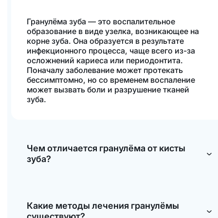
Гранулёма зуба — это воспалительное
образование в виде узелка, возникающее на
корне зуба. Она образуется в результате
инфекционного процесса, чаще всего из-за
осложнений кариеса или периодонтита.
Поначалу заболевание может протекать
бессимптомно, но со временем воспаление
может вызвать боли и разрушение тканей
зуба​.
Чем отличается гранулёма от кисты
зуба?
Гранулёма — это начальная стадия
воспалительного процесса, а киста — его
более серьёзное развитие. Киста обычно
Какие методы лечения гранулёмы
имеет большую полость, заполненную
существуют?