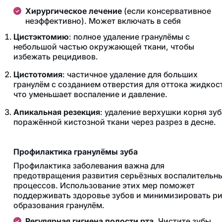
Хирургическое лечение
(если консервативное
неэффективно). Может включать в себя
Цистэктомию
: полное удаление гранулёмы с
небольшой частью окружающей ткани, чтобы
избежать рецидивов.
Цистотомия
: частичное удаление для больших
гранулём с созданием отверстия для оттока жидкос
что уменьшает воспаление и давление.
Апикальная резекция
: удаление верхушки корня зуб
поражённой кистозной ткани через разрез в десне​.
Профилактика гранулёмы зуба
Профилактика заболевания важна для
предотвращения развития серьёзных воспалительн
процессов. Использование этих мер поможет
поддерживать здоровье зубов и минимизировать р
образования гранулём.
Регулярная гигиена полости рта
. Чистите зубы