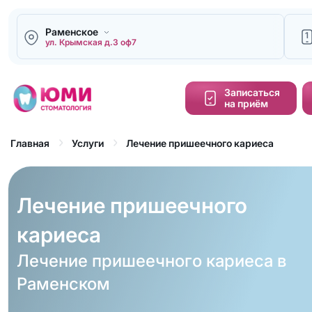
Раменское
1
ул. Крымская д.3 оф7
Напи
Записаться
на приём
Кальку
cтоим
Лечение пришеечного кариеса
Главная
Услуги
Обра
зво
Лечение пришеечного
кариеса
Лечение пришеечного кариеса в
Раменском