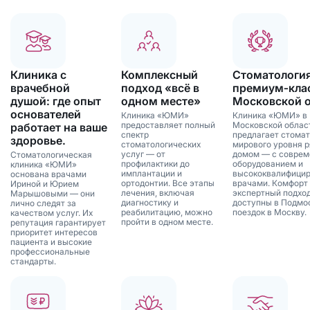
Клиника с
Комплексный
Стоматологи
врачебной
подход «всё в
премиум‑клас
душой: где опыт
одном месте»
Московской 
основателей
Клиника «ЮМИ»
Клиника «ЮМИ» в
предоставляет полный
Московской облас
работает на ваше
спектр
предлагает стома
здоровье.
стоматологических
мирового уровня р
услуг — от
домом — с совре
Стоматологическая
профилактики до
оборудованием и
клиника «ЮМИ»
имплантации и
высококвалифици
основана врачами
ортодонтии. Все этапы
врачами. Комфорт
Ириной и Юрием
лечения, включая
экспертный подхо
Марышовыми — они
диагностику и
доступны в Подмо
лично следят за
реабилитацию, можно
поездок в Москву.
качеством услуг. Их
пройти в одном месте.
репутация гарантирует
приоритет интересов
пациента и высокие
профессиональные
стандарты.