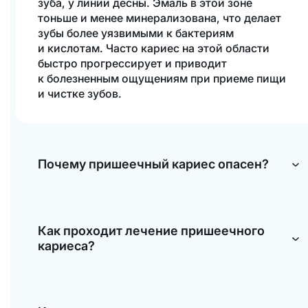
зуба, у линии десны. Эмаль в этой зоне
тоньше и менее минерализована, что делает
зубы более уязвимыми к бактериям
и кислотам. Часто кариес на этой области
быстро прогрессирует и приводит
к болезненным ощущениям при приеме пищи
и чистке зубов.
Почему пришеечный кариес опасен?
Из-за тонкости эмали и близости к десне
пришеечный кариес быстро поражает дентин
Как проходит лечение пришеечного
и даже пульпу зуба, вызывая боль,
кариеса?
воспаление и возможное разрушение зуба.
Без своевременного лечения такой кариес
может привести к потере зуба
Лечение зависит от стадии поражения.
и осложнениям в виде инфекций
На ранней стадии может проводиться
и воспаления десен.