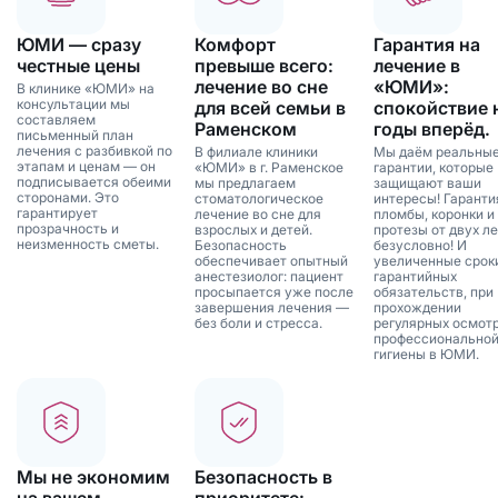
ЮМИ — сразу
Комфорт
Гарантия на
честные цены
превыше всего:
лечение в
лечение во сне
«ЮМИ»:
В клинике «ЮМИ» на
консультации мы
для всей семьи в
спокойствие 
составляем
Раменском
годы вперёд.
письменный план
лечения с разбивкой по
В филиале клиники
Мы даём реальны
этапам и ценам — он
«ЮМИ» в г. Раменское
гарантии, которые
подписывается обеими
мы предлагаем
защищают ваши
сторонами. Это
стоматологическое
интересы! Гаранти
гарантирует
лечение во сне для
пломбы, коронки и
прозрачность и
взрослых и детей.
протезы от двух ле
неизменность сметы.
Безопасность
безусловно! И
обеспечивает опытный
увеличенные срок
анестезиолог: пациент
гарантийных
просыпается уже после
обязательств, при
завершения лечения —
прохождении
без боли и стресса.
регулярных осмотр
профессионально
гигиены в ЮМИ.
Мы не экономим
Безопасность в
на вашем
приоритете: