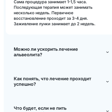
Сама процедура занимает 1-1,5 часа.
Последующая терапия может занимать
несколько недель. Первичное
восстановление проходит за 3-4 дня.
Заживление лунки занимает до 2 недель.
Можно ли ускорить лечение
альвеолита?
Просто следуйте рекомендациям нашего
стоматолога. Применение непроверенных
Как понять, что лечение проходит
или народных методов может только
успешно?
ухудшить течение и прогнозы по
заболеванию.
По спадению отека, возвращению
нормального цвета десны, падению
Что будет, если не пить
температуры. В целом, ваш организм