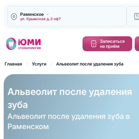
Раменское
1
ул. Крымская д.3 оф7
Напи
Записаться
на приём
Кальку
cтоим
Альвеолит после удаления зуба
Главная
Услуги
Обра
зво
Альвеолит после удаления
зуба
Альвеолит после удаления зуба в
Раменском