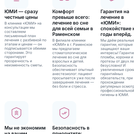
ЮМИ — сразу
Комфорт
Гарантия на
честные цены
превыше всего:
лечение в
лечение во сне
«ЮМИ»:
В клинике «ЮМИ» на
консультации мы
для всей семьи в
спокойствие 
составляем
Раменском
годы вперёд.
письменный план
лечения с разбивкой по
В филиале клиники
Мы даём реальны
этапам и ценам — он
«ЮМИ» в г. Раменское
гарантии, которые
подписывается обеими
мы предлагаем
защищают ваши
сторонами. Это
стоматологическое
интересы! Гаранти
гарантирует
лечение во сне для
пломбы, коронки и
прозрачность и
взрослых и детей.
протезы от двух ле
неизменность сметы.
Безопасность
безусловно! И
обеспечивает опытный
увеличенные срок
анестезиолог: пациент
гарантийных
просыпается уже после
обязательств, при
завершения лечения —
прохождении
без боли и стресса.
регулярных осмотр
профессионально
гигиены в ЮМИ.
Мы не экономим
Безопасность в
на вашем
приоритете: