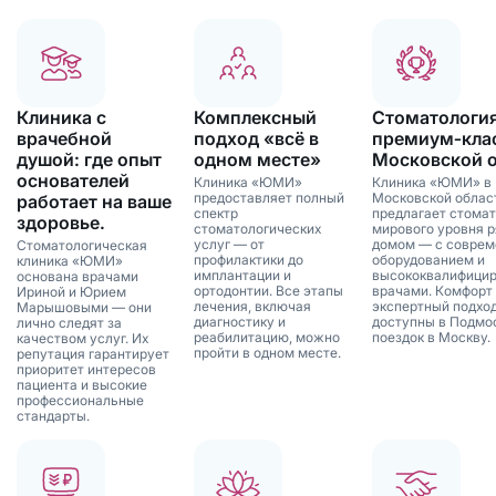
Клиника с
Комплексный
Стоматологи
врачебной
подход «всё в
премиум‑клас
душой: где опыт
одном месте»
Московской 
основателей
Клиника «ЮМИ»
Клиника «ЮМИ» в
предоставляет полный
Московской облас
работает на ваше
спектр
предлагает стома
здоровье.
стоматологических
мирового уровня р
услуг — от
домом — с совре
Стоматологическая
профилактики до
оборудованием и
клиника «ЮМИ»
имплантации и
высококвалифици
основана врачами
ортодонтии. Все этапы
врачами. Комфорт
Ириной и Юрием
лечения, включая
экспертный подхо
Марышовыми — они
диагностику и
доступны в Подмо
лично следят за
реабилитацию, можно
поездок в Москву.
качеством услуг. Их
пройти в одном месте.
репутация гарантирует
приоритет интересов
пациента и высокие
профессиональные
стандарты.