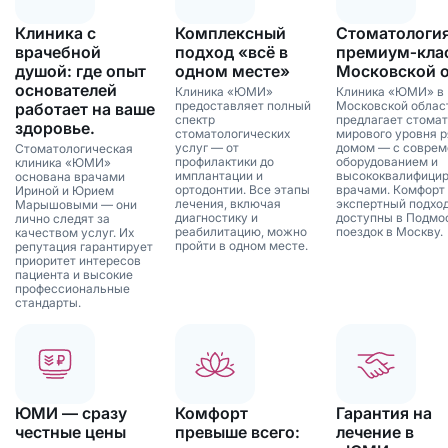
Клиника с
Комплексный
Стоматологи
врачебной
подход «всё в
премиум‑клас
душой: где опыт
одном месте»
Московской 
основателей
Клиника «ЮМИ»
Клиника «ЮМИ» в
предоставляет полный
Московской облас
работает на ваше
спектр
предлагает стома
здоровье.
стоматологических
мирового уровня р
услуг — от
домом — с совре
Стоматологическая
профилактики до
оборудованием и
клиника «ЮМИ»
имплантации и
высококвалифици
основана врачами
ортодонтии. Все этапы
врачами. Комфорт
Ириной и Юрием
лечения, включая
экспертный подхо
Марышовыми — они
диагностику и
доступны в Подмо
лично следят за
реабилитацию, можно
поездок в Москву.
качеством услуг. Их
пройти в одном месте.
репутация гарантирует
приоритет интересов
пациента и высокие
профессиональные
стандарты.
ЮМИ — сразу
Комфорт
Гарантия на
честные цены
превыше всего:
лечение в