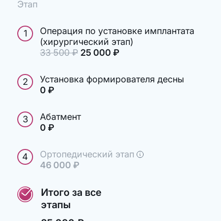
Этап
Операция по установке имплантата
1
(хирургический этап)
33 500
руб.
₽
25 000
руб.
₽
Установка формирователя десны
2
0
руб.
₽
Абатмент
3
0
руб.
₽
Ортопедический этап
4
46 000
руб.
₽
Итого за все
этапы