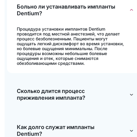
Больно ли устанавливать импланты
Dentium?
Процедура установки имплантов Dentium
проводится под местной анестезией, что делает
процесс безболезненным. Пациенты могут
ощущать легкий дискомфорт во время установки,
но болевые ощущения минимальны. После
процедуры возможны небольшие болевые
ощущения и отек, которые снимаются
обезболивающими средствами.
Сколько длится процесс
приживления импланта?
Процесс приживления импланта, также известный
как остеоинтеграция, может занимать от 3 до 6
месяцев, в зависимости от индивидуальных
Как долго служат импланты
особенностей пациента, состояния костной ткани и
соблюдения рекомендаций врача. В этот период
Dentium?