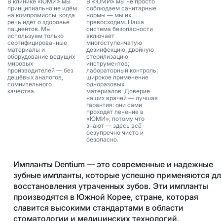
В клинике «ЮМИ» мы
В «ЮМИ» мы не просто
принципиально не идём
соблюдаем санитарные
на компромиссы, когда
нормы — мы их
речь идёт о здоровье
превосходим. Наша
пациентов. Мы
система безопасности
используем только
включает
сертифицированные
многоступенчатую
материалы и
дезинфекцию; двойную
оборудование ведущих
стерилизацию
мировых
инструментов;
производителей — без
лабораторный контроль;
дешёвых аналогов,
широкое применение
сомнительного
одноразовых
качества.
материалов. Доверие
наших врачей — лучшая
гарантия: они сами
проходят лечение в
«ЮМИ», потому что
знают — здесь всё
безупречно чисто и
безопасно.
Импланты Dentium — это современные и надежные
зубные импланты, которые успешно применяются дл
восстановления утраченных зубов. Эти импланты
производятся в Южной Корее, стране, которая
славится высокими стандартами в области
стоматологии и медицинских технологий.