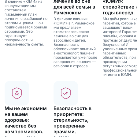
лечение во сне
«ЮМИ»:
В клинике «ЮМИ» на
консультации мы
для всей семьи в
спокойствие 
составляем
Раменском
годы вперёд.
письменный план
лечения с разбивкой по
В филиале клиники
Мы даём реальны
этапам и ценам — он
«ЮМИ» в г. Раменское
гарантии, которые
подписывается обеими
мы предлагаем
защищают ваши
сторонами. Это
стоматологическое
интересы! Гаранти
гарантирует
лечение во сне для
пломбы, коронки и
прозрачность и
взрослых и детей.
протезы от двух ле
неизменность сметы.
Безопасность
безусловно! И
обеспечивает опытный
увеличенные срок
анестезиолог: пациент
гарантийных
просыпается уже после
обязательств, при
завершения лечения —
прохождении
без боли и стресса.
регулярных осмотр
профессионально
гигиены в ЮМИ.
Мы не экономим
Безопасность в
на вашем
приоритете:
здоровье:
стерильность,
качество без
проверенная
компромиссов.
врачами.