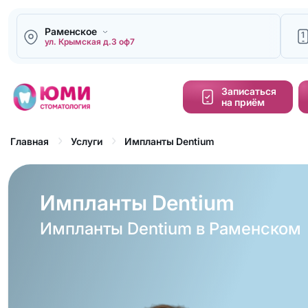
Раменское
1
ул. Крымская д.3 оф7
Напи
Записаться
на приём
Кальку
cтоим
Импланты Dentium
Главная
Услуги
Обра
зво
Импланты Dentium
Импланты Dentium в Раменском