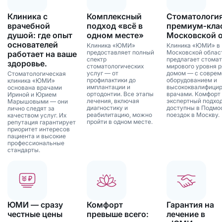
Клиника с
Комплексный
Стоматологи
врачебной
подход «всё в
премиум‑клас
душой: где опыт
одном месте»
Московской 
основателей
Клиника «ЮМИ»
Клиника «ЮМИ» в
предоставляет полный
Московской облас
работает на ваше
спектр
предлагает стома
здоровье.
стоматологических
мирового уровня р
услуг — от
домом — с совре
Стоматологическая
профилактики до
оборудованием и
клиника «ЮМИ»
имплантации и
высококвалифици
основана врачами
ортодонтии. Все этапы
врачами. Комфорт
Ириной и Юрием
лечения, включая
экспертный подхо
Марышовыми — они
диагностику и
доступны в Подмо
лично следят за
реабилитацию, можно
поездок в Москву.
качеством услуг. Их
пройти в одном месте.
репутация гарантирует
приоритет интересов
пациента и высокие
профессиональные
стандарты.
ЮМИ — сразу
Комфорт
Гарантия на
честные цены
превыше всего:
лечение в