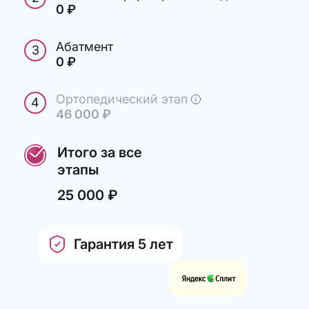
0
руб.
₽
Абатмент
3
0
руб.
₽
Ортопедический этап
4
46 000
руб.
₽
Итого за все
этапы
25 000
руб.
₽
Гарантия 5 лет