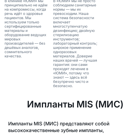
В клинике «ЮМИ» мы
В «ЮМИ» мы не просто
принципиально не идём
соблюдаем санитарные
на компромиссы, когда
нормы — мы их
речь идёт о здоровье
превосходим. Наша
пациентов. Мы
система безопасности
используем только
включает
сертифицированные
многоступенчатую
материалы и
дезинфекцию; двойную
оборудование ведущих
стерилизацию
мировых
инструментов;
производителей — без
лабораторный контроль;
дешёвых аналогов,
широкое применение
сомнительного
одноразовых
качества.
материалов. Доверие
наших врачей — лучшая
гарантия: они сами
проходят лечение в
«ЮМИ», потому что
знают — здесь всё
безупречно чисто и
безопасно.
Импланты MIS (МИС)
Импланты MIS (МИС) представляют собой
высококачественные зубные импланты,