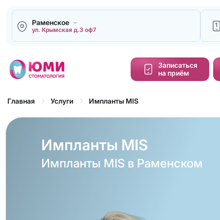
Раменское
1
ул. Крымская д.3 оф7
Напи
Записаться
на приём
Кальку
cтоим
Импланты MIS
Главная
Услуги
Обра
зво
Импланты MIS
Импланты MIS в Раменском