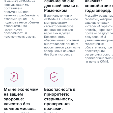
лечение во сне
«ЮМИ»:
В клинике «ЮМИ» на
консультации мы
для всей семьи в
спокойствие 
составляем
Раменском
годы вперёд.
письменный план
лечения с разбивкой по
В филиале клиники
Мы даём реальны
этапам и ценам — он
«ЮМИ» в г. Раменское
гарантии, которые
подписывается обеими
мы предлагаем
защищают ваши
сторонами. Это
стоматологическое
интересы! Гаранти
гарантирует
лечение во сне для
пломбы, коронки и
прозрачность и
взрослых и детей.
протезы от двух ле
неизменность сметы.
Безопасность
безусловно! И
обеспечивает опытный
увеличенные срок
анестезиолог: пациент
гарантийных
просыпается уже после
обязательств, при
завершения лечения —
прохождении
без боли и стресса.
регулярных осмотр
профессионально
гигиены в ЮМИ.
Мы не экономим
Безопасность в
на вашем
приоритете:
здоровье:
стерильность,
качество без
проверенная
компромиссов.
врачами.