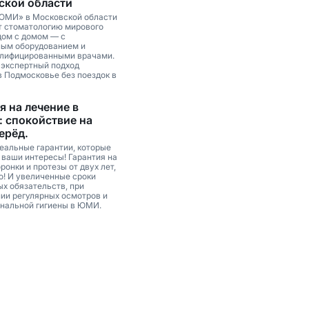
ской области
ЮМИ» в Московской области
т стоматологию мирового
дом с домом — с
ым оборудованием и
лифицированными врачами.
 экспертный подход
в Подмосковье без поездок в
я на лечение в
 спокойствие на
ерёд.
еальные гарантии, которые
ваши интересы! Гарантия на
ронки и протезы от двух лет,
о! И увеличенные сроки
ых обязательств, при
ии регулярных осмотров и
нальной гигиены в ЮМИ.