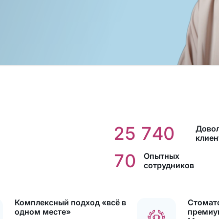
25 740
Дово
клиен
70
Опытных
сотрудников
Комплексный подход «всё в
Стомат
одном месте»
премиу