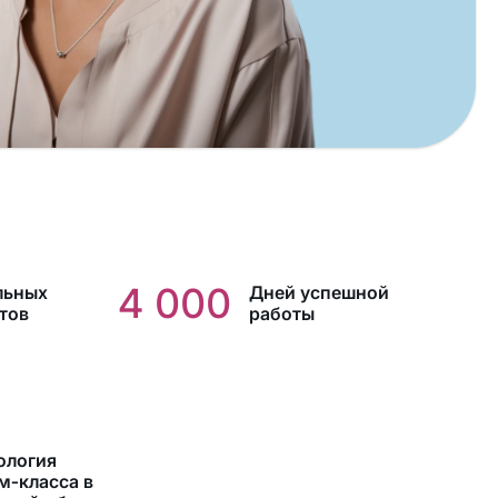
4 000
льных
Дней успешной
тов
работы
ология
м‑класса в