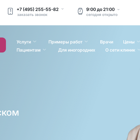
+7 (495) 255-55-82
9:00
до
21:00
1
заказать звонок
сегодня
открыто
Услуги
Примеры работ
Врачи
Цены
Пациентам
Для иногородних
О сети клиник
l
ском