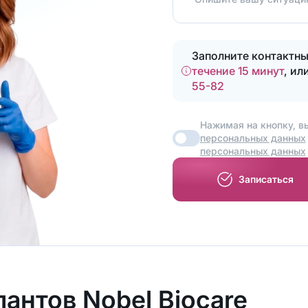
Заполните контактны
течение 15 минут
, ил
55-82
Нажимая на кнопку, в
персональных данных
персональных данных
Записаться
антов Nobel Biocare