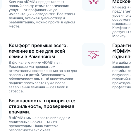
Москов
Клиника «ЮМИ» предоставляет
полный спектр стоматологических
Клиника «
услуг — от профилактики до
предлагае
имплантации и ортодонтии. Все этапы
уровня ря
лечения, включая диагностику и
современн
реабилитацию, можно пройти в одном
высококва
месте.
Комфорт и
доступны 
Москву.
Комфорт превыше всего:
Гаранти
лечение во сне для всей
«ЮМИ»:
семьи в Раменском
годы вп
В филиале клиники «ЮМИ» в г.
Мы даём р
Раменское мы предлагаем
защищают 
стоматологическое лечение во сне для
пломбы, ко
взрослых и детей. Безопасность
безусловн
обеспечивает опытный анестезиолог:
гарантийн
пациент просыпается уже после
прохожден
завершения лечения — без боли и
профессио
стресса.
Безопасность в приоритете:
стерильность, проверенная
врачами.
В «ЮМИ» мы не просто соблюдаем
санитарные нормы — мы их
превосходим. Наша система
безопасности включает