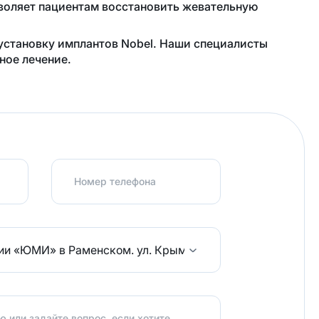
воляет пациентам восстановить жевательную
установку имплантов Nobel. Наши специалисты
ное лечение.
Номер телефона
гии «ЮМИ» в Раменском.
ул. Крымская д.3 оф7
Написать
 или задайте вопрос, если хотите