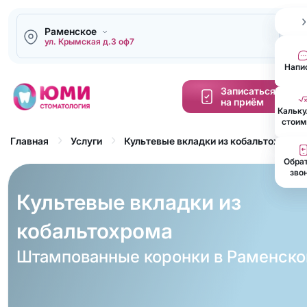
Раменское
1
ул. Крымская д.3 оф7
Напи
Записаться
на приём
Кальку
cтоим
Культевые вкладки из кобальтохрома
Главная
Услуги
Обра
зво
Культевые вкладки из
кобальтохрома
Штампованные коронки в Раменск