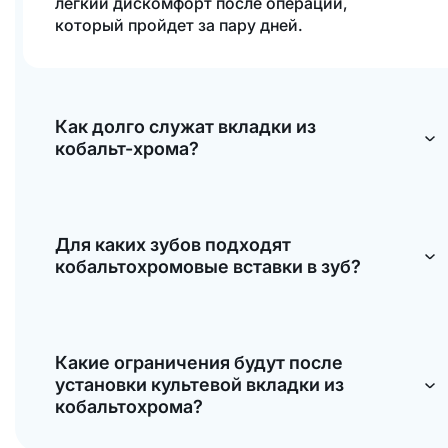
легкий дискомфорт после операции,
который пройдет за пару дней.
Как долго служат вкладки из
кобальт-хрома?
Средний срок службы 10-15 лет. Но если вы
будете правильно чистить зубы и посещать
Для каких зубов подходят
стоматологию для профилактики, то они
кобальтохромовые вставки в зуб?
простоят гораздо дольше.
Для всех. В жевательных зубах они
выдержат высокие нагрузки и правильно
Какие ограничения будут после
распределят их. В зоне улыбки не навредят
установки культевой вкладки из
эстетике.
кобальтохрома?