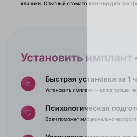
клиники. Опытный стоматологи-хирурги быстр
Установить имплант
Быстрая установка за 1 
Установить имплант — даже проще, че
Психологическая подгот
Врач поможет эмоционально настроит