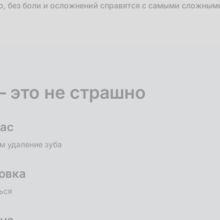
о, без боли и осложнений справятся с самыми сложным
– это не страшно
час
м удаление зуба
овка
ься