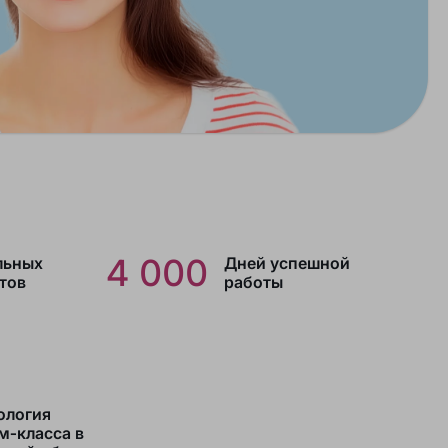
4 000
льных
Дней успешной
тов
работы
ология
м‑класса в