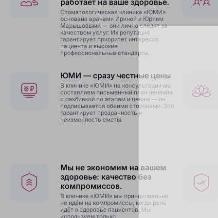
работает на ваше здоровье.
Стоматологическая клиника «ЮМИ»
основана врачами Ириной и Юрием
Марышовыми — они лично следят за
качеством услуг. Их репутация
гарантирует приоритет интересов
пациента и высокие
профессиональные стандарты.
ЮМИ — сразу честные цены
В клинике «ЮМИ» на консультации мы
составляем письменный план лечения
с разбивкой по этапам и ценам — он
подписывается обеими сторонами. Это
гарантирует прозрачность и
неизменность сметы.
Мы не экономим на вашем
здоровье: качество без
компромиссов.
В клинике «ЮМИ» мы принципиально
не идём на компромиссы, когда речь
идёт о здоровье пациентов. Мы
используем только