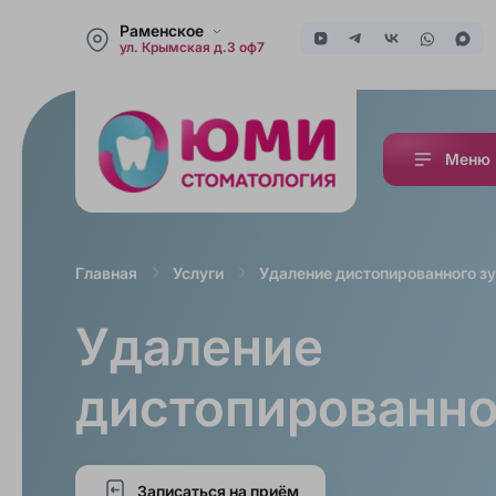
Раменское
ул. Крымская д.3 оф7
Меню
Удаление дистопированного з
Главная
Услуги
Удаление
дистопированно
Записаться на приём