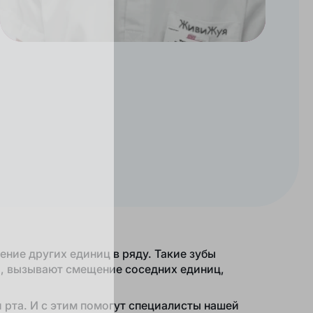
Калькулятор
cтоимости
Обратный
звонок
ние других единиц в ряду. Такие зубы
и, вызывают смещение соседних единиц,
 рта. И с этим помогут специалисты нашей