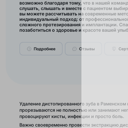
возможно благодаря тому, что в нашей коман
слушать, слышать и вместе с пациентом выби
вы можете рассчитывать на современные мет
индивидуальный подход: от профессиональной
сложного протезирования и имплантации. Спа
позаботиться о здоровье и красоте вашей улы
Подробнее
Отзывы
Сер
Удаление дистопированного зуба в Раменском 
прорезываются не полностью или занимают не
провоцируют кисты, инфекции и просто боль.
Важно своевременно провести экстракцию дист