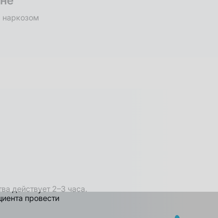
сне
 наркозом
ва действует 2–3 часа.
циента провести