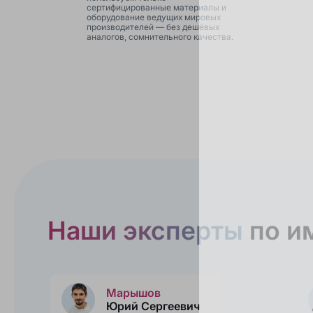
сертифицированные материалы и
оборудование ведущих мировых
производителей — без дешёвых
аналогов, сомнительного качества.
Наши эксперты
по и
Марышов
Юрий
Сергеевич