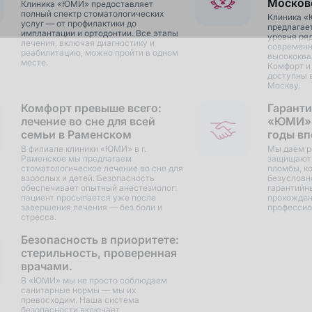
Москов
Клиника «ЮМИ» предоставляет
полный спектр стоматологических
Клиника «
услуг — от профилактики до
предлагае
имплантации и ортодонтии. Все этапы
уровня ря
лечения, включая диагностику и
современн
реабилитацию, можно пройти в одном
высококва
месте.
Комфорт и
доступны 
Москву.
Комфорт превыше всего:
Гаранти
лечение во сне для всей
«ЮМИ»:
семьи в Раменском
годы вп
В филиале клиники «ЮМИ» в г.
Мы даём р
Раменское мы предлагаем
защищают 
стоматологическое лечение во сне для
пломбы, ко
взрослых и детей. Безопасность
безусловн
обеспечивает опытный анестезиолог:
гарантийн
пациент просыпается уже после
прохожден
завершения лечения — без боли и
профессио
стресса.
Безопасность в приоритете:
стерильность, проверенная
врачами.
В «ЮМИ» мы не просто соблюдаем
санитарные нормы — мы их
превосходим. Наша система
безопасности включает