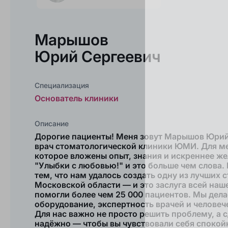
Марышов
Юрий
Сергеевич
Специализация
Основатель клиники
Описание
Дорогие пациенты! Меня зовут Марышов Юрий 
врач стоматологической клиники ЮМИ. Для ме
которое вложены опыт, знания и искреннее ж
"Улыбки с любовью!" и это больше чем слова. 
тем, что нам удалось создать одну из лучших 
Московской области — и это заслуга всей наш
помогли более чем 25 000 пациентов. Мы дела
оборудование, экспертность врачей и человеч
Для нас важно не просто решить проблему, а с
надёжно — чтобы вы чувствовали себя спокойн