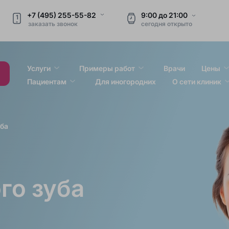
+7 (495) 255-55-82
9:00
до
21:00
1
заказать звонок
сегодня
открыто
Услуги
Примеры работ
Врачи
Цены
Пациентам
Для иногородних
О сети клиник
уба
го зуба