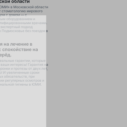
ской области
ЮМИ» в Московской области
т стоматологию мирового
дом с домом — с
ым оборудованием и
лифицированными врачами.
 экспертный подход
в Подмосковье без поездок в
я на лечение в
 спокойствие на
ерёд.
еальные гарантии, которые
ваши интересы! Гарантия на
ронки и протезы от двух лет,
о! И увеличенные сроки
ых обязательств, при
ии регулярных осмотров и
нальной гигиены в ЮМИ.