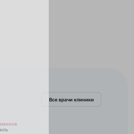
Все врачи клиники
аминов
иль